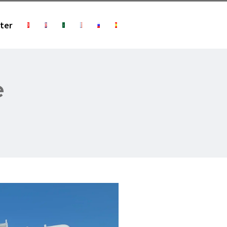
ter
e