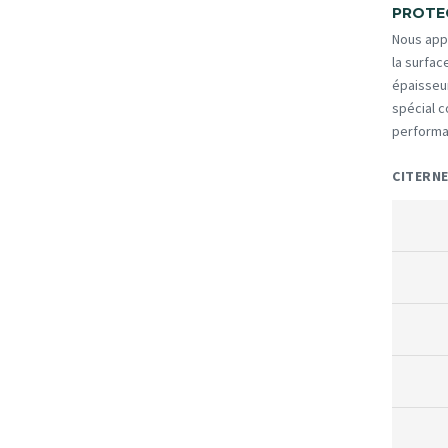
PROTEC
Nous app
la surfac
épaisseu
spécial 
performan
CITERNE