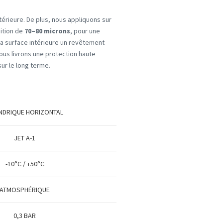
térieure. De plus, nous appliquons sur
nition de
70–80 microns
, pour une
r la surface intérieure un revêtement
ous livrons une protection haute
sur le long terme.
INDRIQUE HORIZONTAL
JET A-1
-10°C / +50°C
ATMOSPHÉRIQUE
0,3 BAR