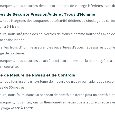
nséquent, nous assurons des raccordements de vidange inférieurs avec d
es de Sécurité Pression/Vide et Trous d’Homme
s, nous intégrons des soupapes de sécurité dédiées au stockage du carbur
on à
0,1 bar
.
lleurs, nous intégrons des couvercles de trous d’homme boulonnés avec de
nception bridée.
re, les trous d’homme assurent les ouvertures d’accès nécessaires pour le
ge de la citerne.
nséquent, nous assurons un accès facile au sommet de la citerne grâce à un
in courante.
e de Mesure de Niveau et de Contrôle
s, nous fournissons un système de mesure de niveau par radar avec raccor
s de 50 mètres.
lleurs, nous fournissons un panneau de contrôle externe pour un contrôle op
nséquent, nous intégrons un thermomètre mécanique à lecture directe ave
a plage
–10°C à +50°C
.