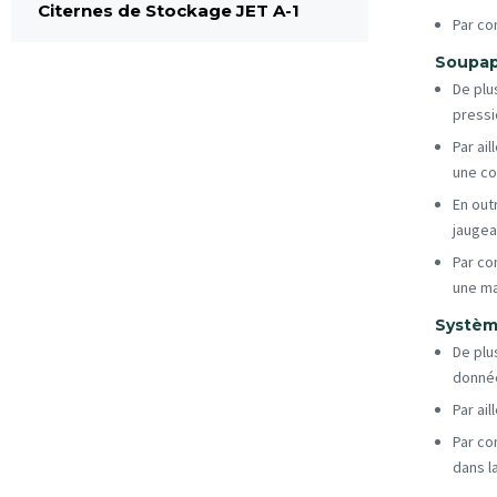
Citernes de Stockage JET A-1
Par co
Soupap
De plu
pressi
Par ai
une co
En out
jaugea
Par co
une ma
Systèm
De plu
donnée
Par ai
Par co
dans l