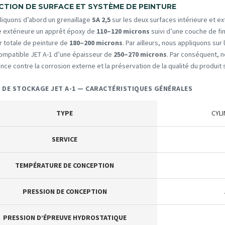
TION DE SURFACE ET SYSTÈME DE PEINTURE
liquons d’abord un grenaillage
SA 2,5
sur les deux surfaces intérieure et ex
e extérieure un apprêt époxy de
110–120 microns
suivi d’une couche de fi
r totale de peinture de
180–200 microns
. Par ailleurs, nous appliquons su
compatible JET A-1 d’une épaisseur de
250–270 microns
. Par conséquent, n
ce contre la corrosion externe et la préservation de la qualité du produit 
 DE STOCKAGE JET A-1 — CARACTÉRISTIQUES GÉNÉRALES
TYPE
CYL
SERVICE
TEMPÉRATURE DE CONCEPTION
PRESSION DE CONCEPTION
PRESSION D’ÉPREUVE HYDROSTATIQUE