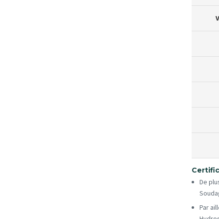
V
Certifi
De plu
Souda
Par ai
Hydros