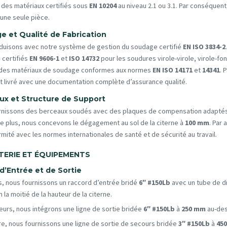
 des matériaux certifiés sous
EN 10204
au niveau 2.1 ou 3.1. Par conséque
une seule pièce.
e et Qualité de Fabrication
duisons avec notre système de gestion du soudage certifié
EN ISO 3834-2
 certifiés
EN 9606-1
et
ISO 14732
pour les soudures virole-virole, virole-fon
s des matériaux de soudage conformes aux normes
EN ISO 14171
et
14341
. 
t livré avec une documentation complète d’assurance qualité.
ux et Structure de Support
rnissons des berceaux soudés avec des plaques de compensation adaptés p
e plus, nous concevons le dégagement au sol de la citerne à
100 mm
. Par 
mité avec les normes internationales de santé et de sécurité au travail.
TERIE ET ÉQUIPEMENTS
d’Entrée et de Sortie
s, nous fournissons un raccord d’entrée bridé
6″ #150Lb
avec un tube de di
 la moitié de la hauteur de la citerne.
lleurs, nous intégrons une ligne de sortie bridée
6″ #150Lb
à
250 mm
au-des
re, nous fournissons une ligne de sortie de secours bridée
3″ #150Lb
à
45