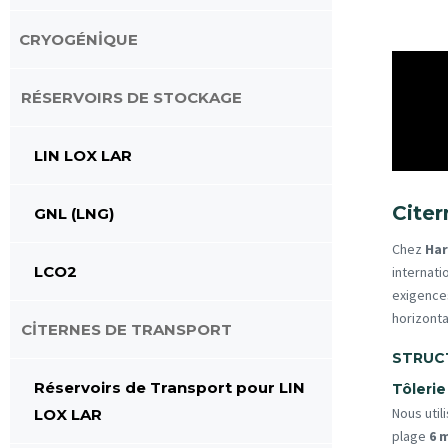
CRYOGÉNİQUE
RÉSERVOIRS DE STOCKAGE
LIN LOX LAR
Citer
GNL (LNG)
Chez
Har
LCO2
internati
exigences
horizonta
CİTERNES DE TRANSPORT
STRUC
Réservoirs de Transport pour LIN
Tôleri
Nous util
LOX LAR
plage
6 