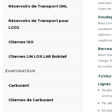
sourçons
Réservoirs de Transport GNL
corps en 
Soudag
Réservoirs de Transport pour
Nous pro
LCO2
soudeurs
utilison
soudé es
Citernes ISO
Bercea
Nous fou
Citernes LIN LOX LAR Bobtail
charge. D
en confor
ÉVAPORATEUR
TUYAU
Lignes 
Carburant
De plu
environ
Citernes de Carburant
Par ai
En out