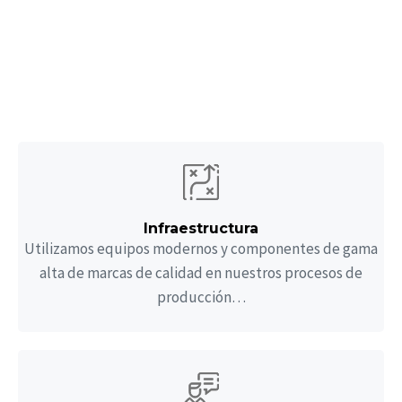
Características
Junto con nuestros socios sólidos y experimentados, ofrecemo
servicios de diseño, ingeniería y fabricación de recipientes a
presión.
Infraestructura
Utilizamos equipos modernos y componentes de gama
alta de marcas de calidad en nuestros procesos de
producción…