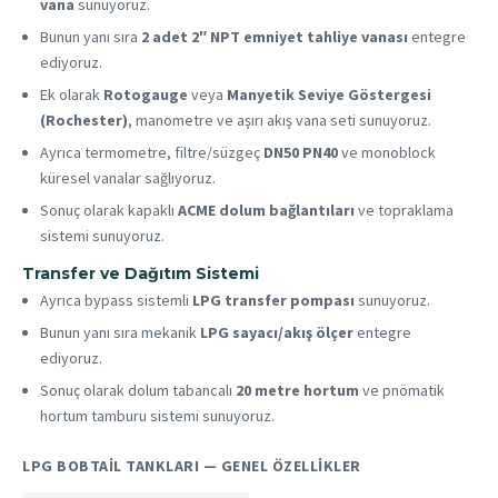
vana
sunuyoruz.
Bunun yanı sıra
2 adet 2″ NPT emniyet tahliye vanası
entegre
ediyoruz.
Ek olarak
Rotogauge
veya
Manyetik Seviye Göstergesi
(Rochester)
, manometre ve aşırı akış vana seti sunuyoruz.
Ayrıca termometre, filtre/süzgeç
DN50 PN40
ve monoblock
küresel vanalar sağlıyoruz.
Sonuç olarak kapaklı
ACME dolum bağlantıları
ve topraklama
sistemi sunuyoruz.
Transfer ve Dağıtım Sistemi
Ayrıca bypass sistemli
LPG transfer pompası
sunuyoruz.
Bunun yanı sıra mekanik
LPG sayacı/akış ölçer
entegre
ediyoruz.
Sonuç olarak dolum tabancalı
20 metre hortum
ve pnömatik
hortum tamburu sistemi sunuyoruz.
LPG BOBTAIL TANKLARI — GENEL ÖZELLIKLER