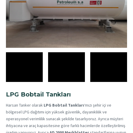
LPG Bobtail Tankları
Harsan Tanker olarak
LPG Bobtail Tankları
‘mızı şehir içi ve
bölgesel LPG dağıtımı için yüksek güvenlik, dayanıklılık ve
operasyonel verimlilik sunacak şekilde tasarlıyoruz. Ayrıca müşteri
ihtiyacına ve araç kapasitesine göre farklı hacimlerde özelleştirilmiş
üretim yapıyoruz. Ayrıca
AD 2000 Merkblatter
standartlarına uygun