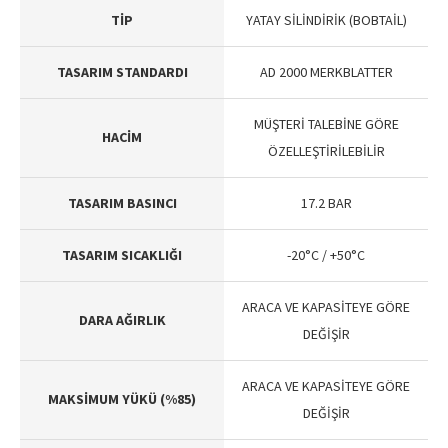
TİP
YATAY SİLİNDİRİK (BOBTAİL)
TASARIM STANDARDI
AD 2000 MERKBLATTER
MÜŞTERİ TALEBİNE GÖRE
HACİM
ÖZELLEŞTİRİLEBİLİR
TASARIM BASINCI
17.2 BAR
TASARIM SICAKLIĞI
-20°C / +50°C
ARACA VE KAPASİTEYE GÖRE
DARA AĞIRLIK
DEĞİŞİR
ARACA VE KAPASİTEYE GÖRE
MAKSİMUM YÜKÜ (%85)
DEĞİŞİR