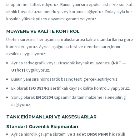
shop primer tatbik ediyoruz. Bunun yanı sıra epoksi astar ve son kat
akrilik boya ile uzun ömürlü yüzey koruma sağlıyoruz. Dolayısıyla her
koşulda yüksek yüzey dayanımı garanti ediyoruz.
MUAYENE VE KALITE KONTROL
Üretim sürecinin her aşamasını uluslararası kalite standartlarına göre
kontrol ediyoruz. Ayrıca aşağıdaki test ve denetim süreçlerini
eksiksiz uyguluyoruz:
Ayrıca radyografik veya ultrasonik kaynak muayenesi
(NDT —
UT/RT)
uyguluyoruz.
Bunun yanı sıra hidrostatik basınç testi gerçekleştiriyoruz.
Ek olarak
ISO 3834-2
sertifikalı kaynak kalite kontrolü yapıyoruz.
Sonuç olarak
EN 10204
kapsamında tam malzeme izlenebilirliği
sağlıyoruz.
TANK EKIPMANLARI VE AKSESUARLAR
Standart Güvenlik Ekipmanları
Ayrıca hidrolik çalışma sistemi ve
3 adet DN50 PN40 hidrolik