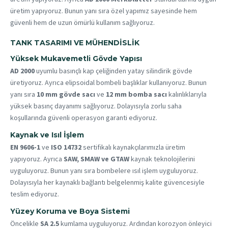
üretim yapıyoruz. Bunun yanı sıra özel yapımız sayesinde hem
güvenli hem de uzun ömürlü kullanım sağlıyoruz.
TANK TASARIMI VE MÜHENDISLIK
Yüksek Mukavemetli Gövde Yapısı
AD 2000
uyumlu basınçlı kap çeliğinden yatay silindirik gövde
üretiyoruz. Ayrıca elipsoidal bombeli başlıklar kullanıyoruz. Bunun
yanı sıra
10 mm gövde sacı
ve
12 mm bomba sacı
kalınlıklarıyla
yüksek basınç dayanımı sağlıyoruz. Dolayısıyla zorlu saha
koşullarında güvenli operasyon garanti ediyoruz.
Kaynak ve Isıl İşlem
EN 9606-1
ve
ISO 14732
sertifikalı kaynakçılarımızla üretim
yapıyoruz. Ayrıca
SAW, SMAW ve GTAW
kaynak teknolojilerini
uyguluyoruz. Bunun yanı sıra bombelere ısıl işlem uyguluyoruz.
Dolayısıyla her kaynaklı bağlantı belgelenmiş kalite güvencesiyle
teslim ediyoruz.
Yüzey Koruma ve Boya Sistemi
Öncelikle
SA 2.5
kumlama uyguluyoruz. Ardından korozyon önleyici