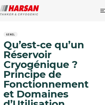
Author
Published
PUBLISHED
on:
IN:
GENEL
Qu’est-ce qu’un
Réservoir
Cryogénique ?
Principe de
Fonctionnement
et Domaines
d’Utilisation