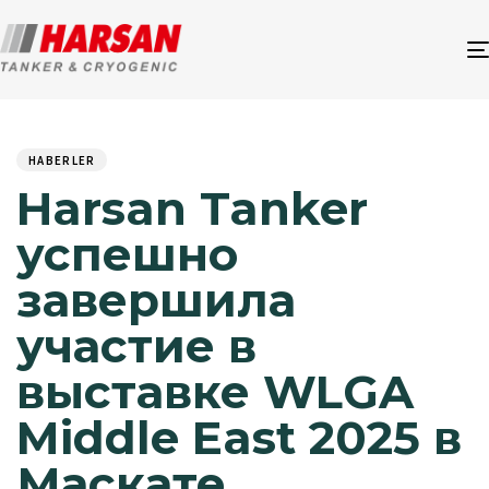
Author
Published
PUBLISHED
on:
IN:
HABERLER
Harsan Tanker
успешно
завершила
участие в
выставке WLGA
Middle East 2025 в
Маскате