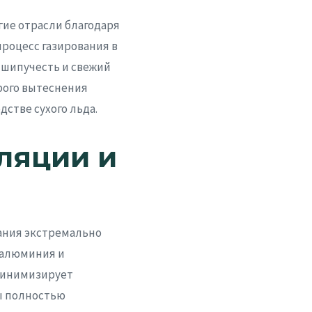
ие отрасли благодаря
процесс газирования в
 шипучесть и свежий
рого вытеснения
дстве сухого льда.
ляции и
ания экстремально
 алюминия и
минимизирует
ы полностью