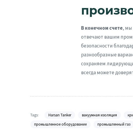
произв
В конечном счете
, м
отвечают вашим пром
безопасности благод
разнообразные вариа
сохраняем лидирующи
всегда можете доверя
Tags:
Harsan Tanker
вакуумная изоляция
кр
промышленное оборудование
промышленный газ