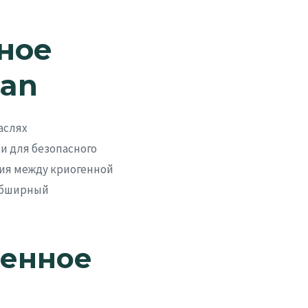
ное
san
аслях
и для безопасного
ия между криогенной
 обширный
ленное