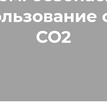
ользование 
CO2