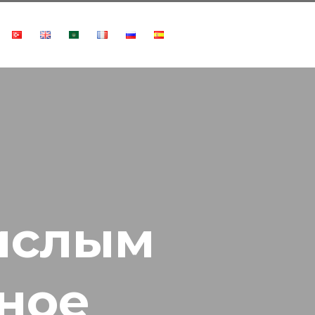
ислым
сное