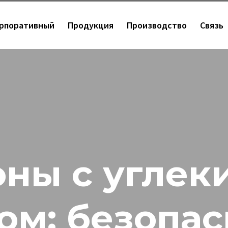
рпоративный
Продукция
Производство
Связь
оны с углек
ом: безопа