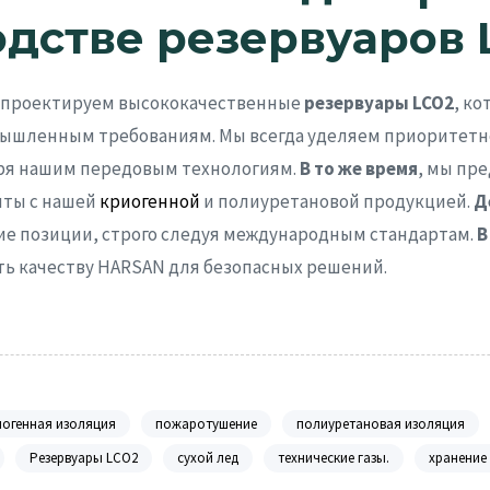
одстве резервуаров
ы проектируем высококачественные
резервуары LCO2
, к
ышленным требованиям. Мы всегда уделяем приоритетн
аря нашим передовым технологиям.
В то же время
, мы пр
нты с нашей
криогенной
и полиуретановой продукцией.
Д
е позиции, строго следуя международным стандартам.
В
ть качеству HARSAN для безопасных решений.
иогенная изоляция
пожаротушение
полиуретановая изоляция
Резервуары LCO2
сухой лед
технические газы.
хранение