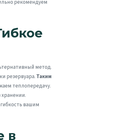
тельно рекомендуем
Гибкое
ьтернативный метод.
ки резервуара.
Таким
ижаем теплопередачу.
 хранении.
 гибкость вашим
е в