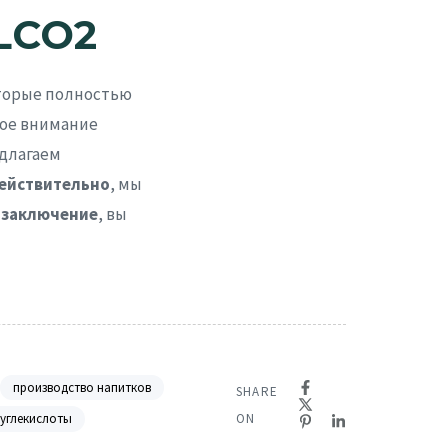
 LCO2
оторые полностью
ое внимание
едлагаем
ействительно
, мы
 заключение
, вы
производство напитков
SHARE
 углекислоты
ON