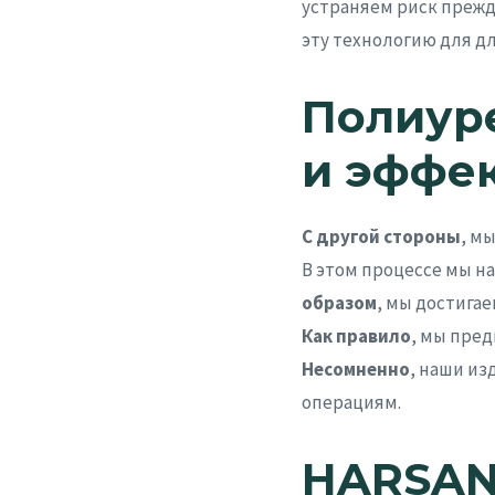
устраняем риск прежд
эту технологию для д
Полиуре
и эффе
С другой стороны
, м
В этом процессе мы н
образом
, мы достига
Как правило
, мы пред
Несомненно
, наши и
операциям.
HARSAN: