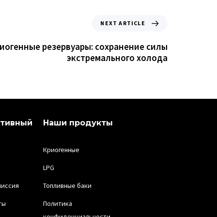
NEXT ARTICLE
иогенные резервуары: сохранение силы
экстремального холода
ативный
Наши продукты
Криогенные
LPG
миссия
Топливные баки
ты
Политика
конфиденциальности