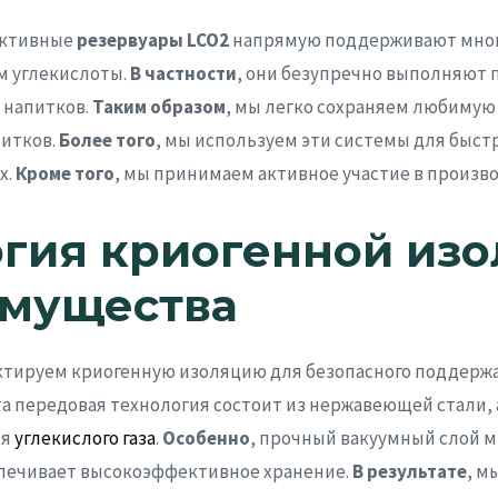
ективные
резервуары LCO2
напрямую поддерживают мног
м углекислоты.
В частности
, они безупречно выполняют 
 напитков.
Таким образом
, мы легко сохраняем любимую
питков.
Более того
, мы используем эти системы для быст
х.
Кроме того
, мы принимаем активное участие в произво
гия криогенной изо
имущества
ктируем криогенную изоляцию для безопасного поддерж
та передовая технология состоит из нержавеющей стали,
ля
углекислого газа
.
Особенно
, прочный вакуумный слой 
спечивает высокоэффективное хранение.
В результате
, м