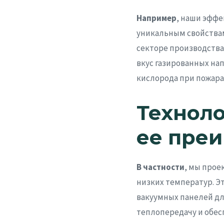
Например
, наши эфф
уникальным свойства
секторе производства
вкус газированных на
кислорода при пожара
Техноло
ее пре
В частности
, мы прое
низких температур. Э
вакуумных панелей д
теплопередачу и обе