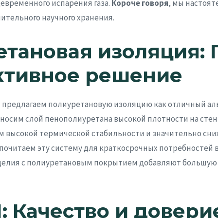
евременного испарения газа.
Короче говоря
, мы настоя
лительного научного хранения.
тановая изоляция: 
ктивное решение
ы предлагаем полиуретановую изоляцию как отличный ал
аносим слой пенополиуретана высокой плотности на стен
ем высокой термической стабильности и значительно сн
почитаем эту систему для краткосрочных потребностей в
зделия с полиуретановым покрытием добавляют большую
 Качество и довери