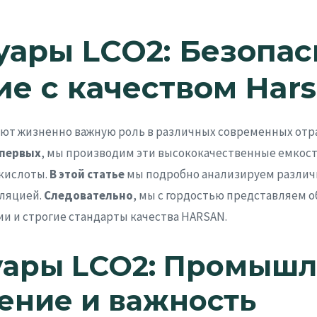
уары LCO2: Безопас
ие с качеством Har
ют жизненно важную роль в различных современных отр
-первых
, мы производим эти высококачественные емкост
кислоты.
В этой статье
мы подробно анализируем различ
оляцией.
Следовательно
, мы с гордостью представляем
и и строгие стандарты качества HARSAN.
уары LCO2: Промыш
ение и важность