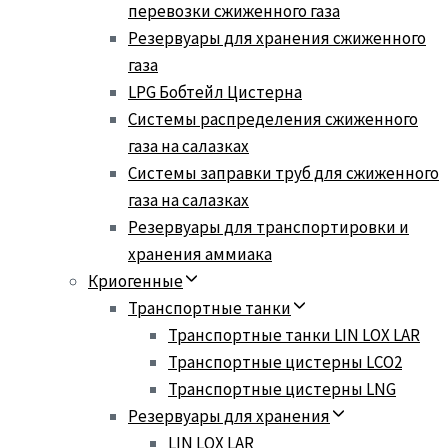
перевозки сжиженного газа
Резервуары для хранения сжиженного
газа
LPG Бобтейл Цистерна
Системы распределения сжиженного
газа на салазках
Системы заправки труб для сжиженного
газа на салазках
Резервуары для транспортировки и
хранения аммиака
Криогенные
Транспортные танки
Транспортные танки LIN LOX LAR
Транспортные цистерны LCO2
Транспортные цистерны LNG
Резервуары для хранения
LIN LOX LAR