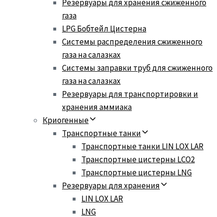
Резервуары для хранения сжиженного
газа
LPG Бобтейл Цистерна
Системы распределения сжиженного
газа на салазках
Системы заправки труб для сжиженного
газа на салазках
Резервуары для транспортировки и
хранения аммиака
Криогенные
Транспортные танки
Транспортные танки LIN LOX LAR
Транспортные цистерны LCO2
Транспортные цистерны LNG
Резервуары для хранения
LIN LOX LAR
LNG