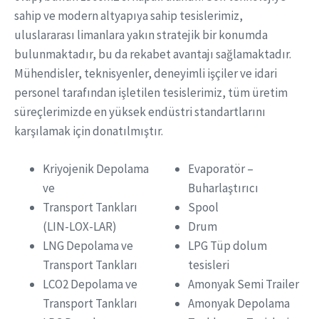
sahip ve modern altyapıya sahip tesislerimiz,
uluslararası limanlara yakın stratejik bir konumda
bulunmaktadır, bu da rekabet avantajı sağlamaktadır.
Mühendisler, teknisyenler, deneyimli işçiler ve idari
personel tarafından işletilen tesislerimiz, tüm üretim
süreçlerimizde en yüksek endüstri standartlarını
karşılamak için donatılmıştır.
Kriyojenik Depolama
Evaporatör –
ve
Buharlaştırıcı
Transport Tankları
Spool
(LIN-LOX-LAR)
Drum
LNG Depolama ve
LPG Tüp dolum
Transport Tankları
tesisleri
LCO2 Depolama ve
Amonyak Semi Trailer
Transport Tankları
Amonyak Depolama