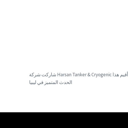
شاركت شركة Harsan Tanker & Cryogenic في معرض بنغازي الخامس للنفط والغاز والبتروكيماويات 2025. أقيم هذا
الحدث المتميز في ليبيا