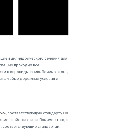
кцией цилиндрического сечения для
успешно проходим все
ти к опрокидыванию. Помимо этого,
вать любые дорожные условия и
52»
, соответствующую стандарту
EN
кие свойства стали. Помимо этого, в
й, соответствующие стандартам.