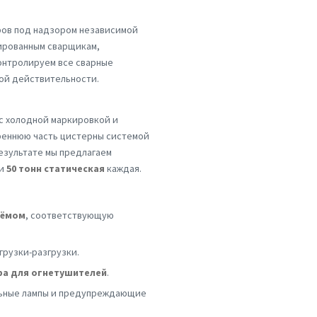
ров под надзором независимой
ированным сварщикам,
онтролируем все сварные
й действительности.
 с холодной маркировкой и
реннюю часть цистерны системой
езультате мы предлагаем
и
50 тонн статическая
каждая.
ъёмом
, соответствующую
грузки-разгрузки.
фа для огнетушителей
.
альные лампы и предупреждающие