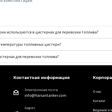
ой комплектации.
рки используются в цистернах для перевозки топлива?
 температуры топливных цистерн?
истернах для перевозки топлива?
Контактная информация
Корпор
Электронная почта
О нас
info@harsantanker.com
Каталог
Адрес
Видение и 