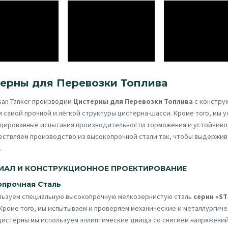
ерны для Перевозки Топлива
san Tanker производим
Цистерны для Перевозки Топлива
с констру
 самой прочной и лёгкой структуры цистерна-шасси. Кроме того, мы 
цированные испытания производительности торможения и устойчивос
ествляем производство из высокопрочной стали так, чтобы выдержи
.
ИАЛ И КОНСТРУКЦИОННОЕ ПРОЕКТИРОВАНИЕ
прочная Сталь
льзуем специальную высокопрочную мелкозернистую сталь
серии «ST
 Кроме того, мы испытываем и проверяем механические и металлургичес
цистерны мы используем эллиптические днища со снятием напряжени