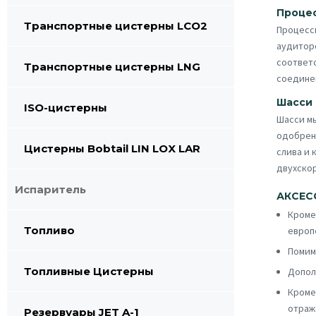
Процес
Транспортные цистерны LCO2
Процесс
аудитор
соответс
Транспортные цистерны LNG
соедине
Шасси
ISO-цистерны
Шасси мы
одобрен
Цистерны Bobtail LIN LOX LAR
слива и 
двухско
Испаритель
АКСЕС
Кроме
Топливо
европ
Помим
Топливные Цистерны
Допол
Кроме
отраж
Резервуары JET A-1