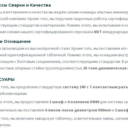
сы Сварки и Качества
ы изготовления и качества мы ведём силами команды опытных инжене
ской компании. Кроме того, мы поручаем сварочные работы сертифиц
твующим стандартам и материалам. Помимо этого, мы испытываем и к
ния силами нашего сертифицированного персонала
NDT
международно
 и Оснащение
 производим из высокопрочной стали. Кроме того, мы поставляем его
ной идентификационной табличкой. Помимо этого, мы оснащаем внут
кольцом с болтовым соединением, соответствующими стандартам. В р
ростные опорные стойки грузоподъёмностью
25 тонн динамическая
СУАРЫ
 того, мы предлагаем стандартную
систему 24V с 7-контактным раз
ейским нормам.
о этого, мы предоставляем
1 шкаф
и
6 клапанов DN80
для системы за
нительно мы поставляем
6 люков-лазов диаметром 500mm
и
2 шка
 того, мы включаем заводскую табличку, осветительные лампы, сигн
атели.