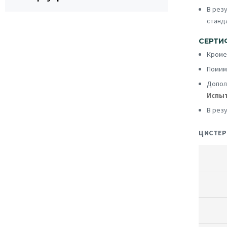
В рез
станд
СЕРТИ
Кроме
Помим
Допол
Испыт
В рез
ЦИСТЕР