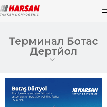
Терминал Ботас
Дертйол